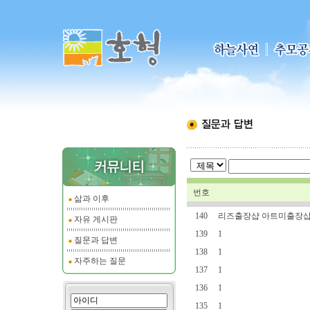
번호
삶과 이후
140
리즈출장샵 아트미출장샵
자유 게시판
139
1
질문과 답변
138
1
자주하는 질문
137
1
136
1
135
1