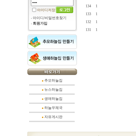
134
1
아이디저장
133
1
아이디/비밀번호찾기
132
1
회원가입
131
1
추모하늘집
뉴스하늘집
생애하늘집
하늘우체국
자유게시판