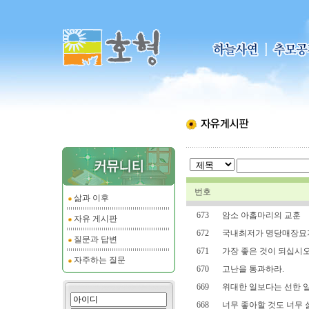
번호
삶과 이후
673
암소 아홉마리의 교훈
자유 게시판
672
국내최저가 명당매장묘
질문과 답변
671
가장 좋은 것이 되십시
자주하는 질문
670
고난을 통과하라.
669
위대한 일보다는 선한 일을
668
너무 좋아할 것도 너무 