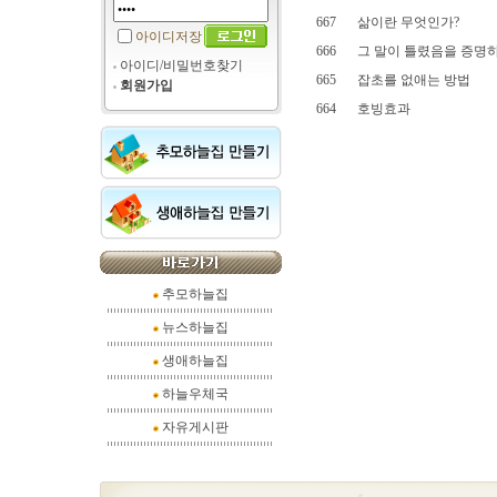
667
삶이란 무엇인가?
아이디저장
666
그 말이 틀렸음을 증명하
아이디/비밀번호찾기
665
잡초를 없애는 방법
회원가입
664
호빙효과
추모하늘집
뉴스하늘집
생애하늘집
하늘우체국
자유게시판